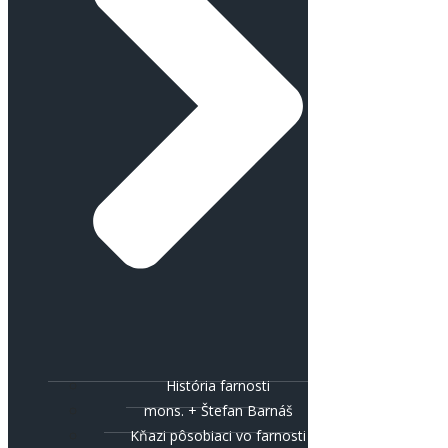
História farnosti
mons. + Štefan Barnáš
Kňazi pôsobiaci vo farnosti