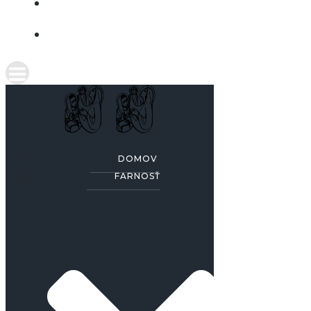
ÚMYSLY NA DECEMBER
OZNAMY – ARCHÍV
DOMOV
FARNOSŤ