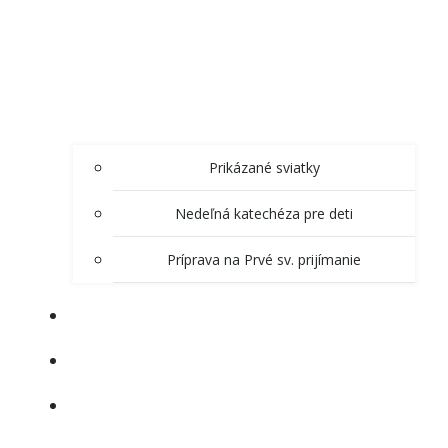
Prikázané sviatky
Nedeľná katechéza pre deti
Príprava na Prvé sv. prijímanie
FARSKÁ CHARITA
KONTAKT
ÚMYSLY NA JANUÁR