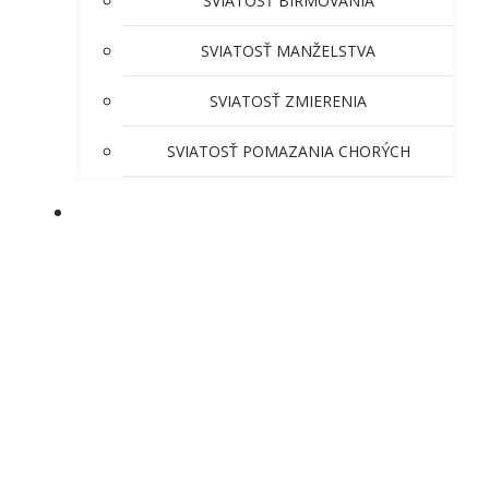
SVIATOSŤ BIRMOVANIA
SVIATOSŤ MANŽELSTVA
SVIATOSŤ ZMIERENIA
SVIATOSŤ POMAZANIA CHORÝCH
DUCHOVNÝ ŽIVOT