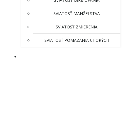
SVIATOSŤ BIRMOVANIA
SVIATOSŤ MANŽELSTVA
SVIATOSŤ ZMIERENIA
SVIATOSŤ POMAZANIA CHORÝCH
DUCHOVNÝ ŽIVOT