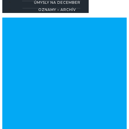
ÚMYSLY NA DECEMBER
OZNAMY – ARCHÍV