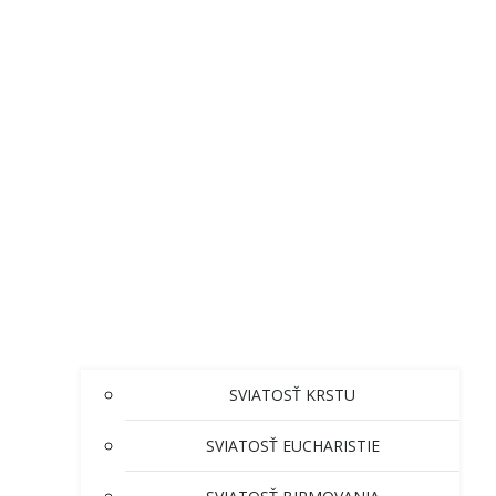
SVIATOSŤ KRSTU
SVIATOSŤ EUCHARISTIE