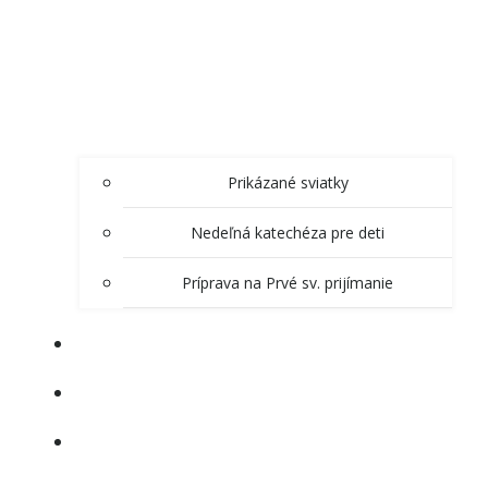
Prikázané sviatky
Nedeľná katechéza pre deti
Príprava na Prvé sv. prijímanie
FARSKÁ CHARITA
KONTAKT
ÚMYSLY NA JANUÁR