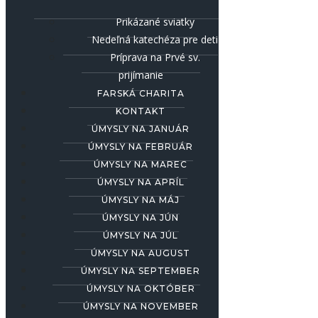
Prikázané sviatky
Nedeľná katechéza pre deti
Príprava na Prvé sv.
prijímanie
FARSKÁ CHARITA
KONTAKT
ÚMYSLY NA JANUÁR
ÚMYSLY NA FEBRUÁR
ÚMYSLY NA MAREC
ÚMYSLY NA APRÍL
ÚMYSLY NA MÁJ
ÚMYSLY NA JÚN
ÚMYSLY NA JÚL
ÚMYSLY NA AUGUST
ÚMYSLY NA SEPTEMBER
ÚMYSLY NA OKTÓBER
ÚMYSLY NA NOVEMBER