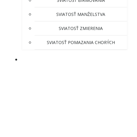
SVIATOSŤ BIRMOVANIA
SVIATOSŤ MANŽELSTVA
SVIATOSŤ ZMIERENIA
SVIATOSŤ POMAZANIA CHORÝCH
DUCHOVNÝ ŽIVOT