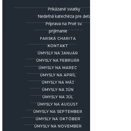
Prikázané sviatky
Nedeľná katechéza pre deti
Príprava na Prvé sv.
prijímanie
FARSKÁ CHARITA
KONTAKT
ÚMYSLY NA JANUÁR
ÚMYSLY NA FEBRUÁR
ÚMYSLY NA MAREC
ÚMYSLY NA APRÍL
ÚMYSLY NA MÁJ
ÚMYSLY NA JÚN
ÚMYSLY NA JÚL
ÚMYSLY NA AUGUST
ÚMYSLY NA SEPTEMBER
ÚMYSLY NA OKTÓBER
ÚMYSLY NA NOVEMBER