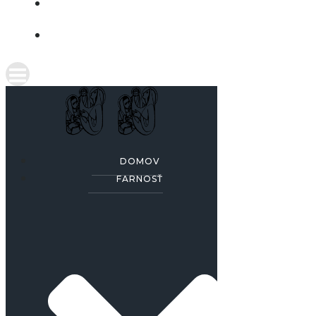
ÚMYSLY NA DECEMBER
OZNAMY – ARCHÍV
DOMOV
FARNOSŤ