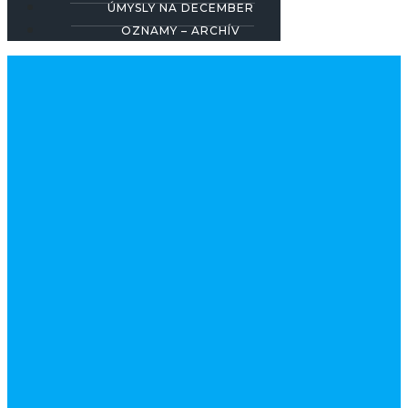
ÚMYSLY NA DECEMBER
OZNAMY – ARCHÍV