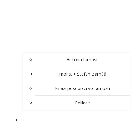
História farnosti
mons. + Štefan Barnáš
Kňazi pôsobiaci vo farnosti
Relikvie
SVIATOSTI