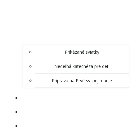
Prikázané sviatky
Nedeľná katechéza pre deti
Príprava na Prvé sv. prijímanie
FARSKÁ CHARITA
KONTAKT
ÚMYSLY NA JANUÁR