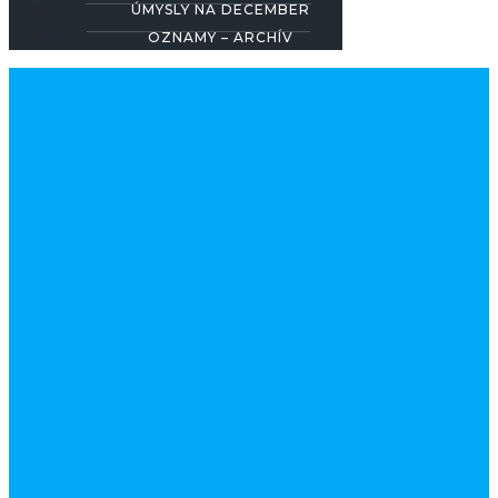
ÚMYSLY NA DECEMBER
OZNAMY – ARCHÍV