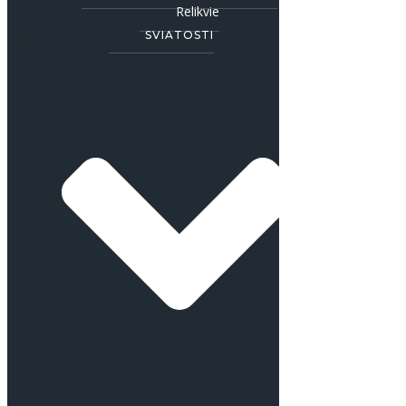
Relikvie
SVIATOSTI