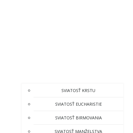
SVIATOSŤ KRSTU
SVIATOSŤ EUCHARISTIE
SVIATOSŤ BIRMOVANIA
SVIATOSŤ MANŽELSTVA