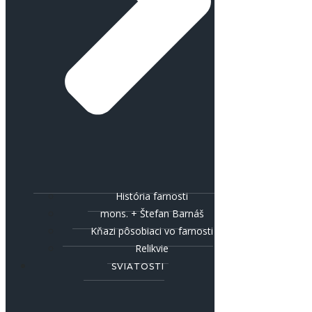
História farnosti
mons. + Štefan Barnáš
Kňazi pôsobiaci vo farnosti
Relikvie
SVIATOSTI