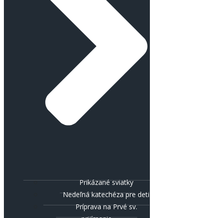
Prikázané sviatky
Nedeľná katechéza pre deti
Príprava na Prvé sv.