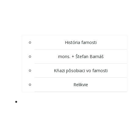
História farnosti
mons. + Štefan Barnáš
Kňazi pôsobiaci vo farnosti
Relikvie
SVIATOSTI