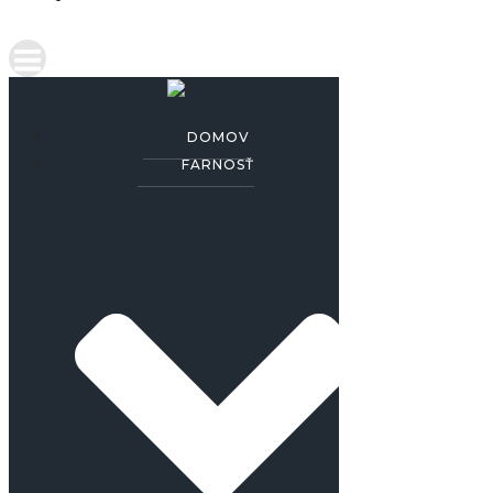
DOMOV
FARNOSŤ