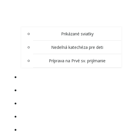
Prikázané sviatky
Nedeľná katechéza pre deti
Príprava na Prvé sv. prijímanie
FARSKÁ CHARITA
KONTAKT
ÚMYSLY NA JANUÁR
ÚMYSLY NA FEBRUÁR
ÚMYSLY NA MAREC