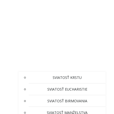
SVIATOSŤ KRSTU
SVIATOSŤ EUCHARISTIE
SVIATOSŤ BIRMOVANIA
SVIATOSŤ MANŽELSTVA