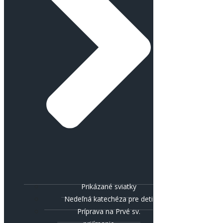
Prikázané sviatky
Nedeľná katechéza pre deti
Príprava na Prvé sv.