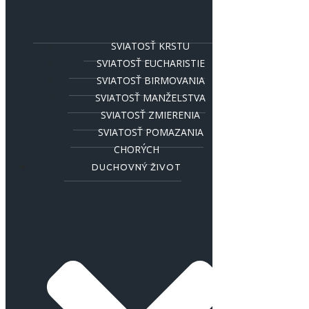
SVIATOSŤ KRSTU
SVIATOSŤ EUCHARISTIE
SVIATOSŤ BIRMOVANIA
SVIATOSŤ MANŽELSTVA
SVIATOSŤ ZMIERENIA
SVIATOSŤ POMAZANIA
CHORÝCH
DUCHOVNÝ ŽIVOT