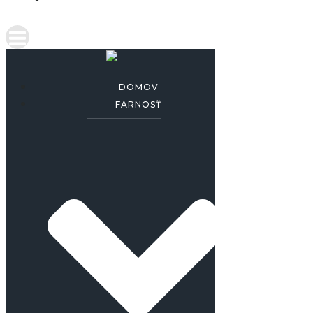
DOMOV
FARNOSŤ