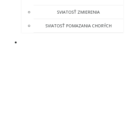
SVIATOSŤ ZMIERENIA
SVIATOSŤ POMAZANIA CHORÝCH
DUCHOVNÝ ŽIVOT